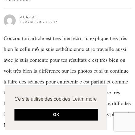
AURORE
16 AVRIL 2017 / 22:17
Coucou ton article est très bien écrit tu explique très très
bien le cellu m6 je suis esthéticienne et je travaille aussi
avec je suis contente pour tes résultats c est très bien on
voit très bien la différence sur les photos et si tu continue
à faire des séances pour entretenir c est parfait et comme
tu dis on conseille à toute les clientes d avoir une très
Ce site utilise des cookies
Learn more
bonne hygiène de vie sinon les résultats vont être difficiles
à obtenir…je te souhaite une bonne soirée et tes photos de
OK
Miami sont superbes..