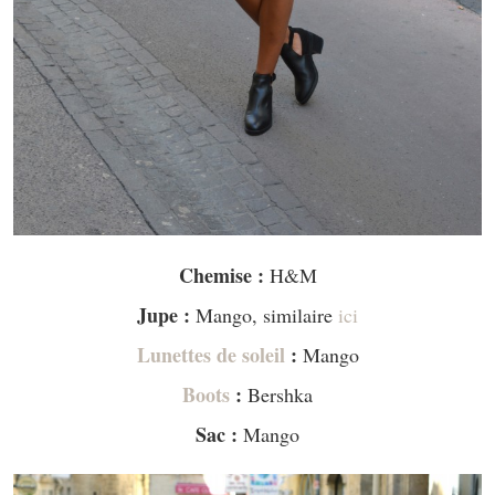
Chemise :
H&M
Jupe :
Mango, similaire
ici
Lunettes de soleil
:
Mango
Boots
:
Bershka
Sac :
Mango