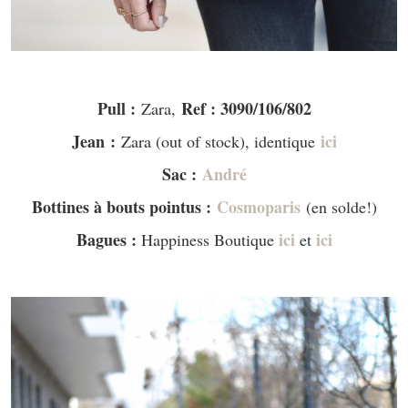
–
Pull :
Ref : 3090/106/802
Zara,
Jean
:
ici
Zara (out of stock), identique
Sac :
André
Bottines à bouts pointus :
Cosmoparis
(en solde!)
Bagues :
ici
ici
Happiness Boutique
et
–