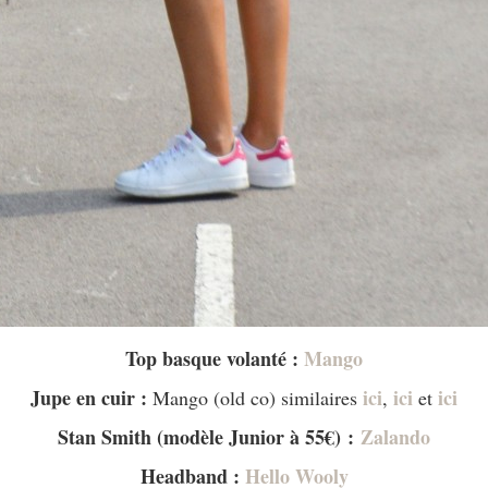
Top basque volanté :
Mango
Jupe en cuir :
ici
ici
ici
Mango (old co) similaires
,
et
Stan Smith (modèle Junior à 55€) :
Zalando
Headband :
Hello Wooly