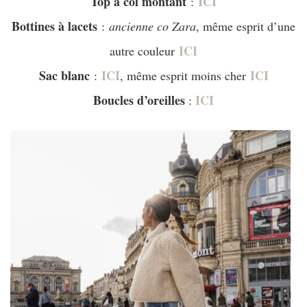
Top à col montant
ICI
:
Bottines à lacets
:
ancienne co Zara
, même esprit d’une
ICI
autre couleur
Sac blanc
ICI
ICI
:
, même esprit moins cher
Boucles d’oreilles
ICI
: