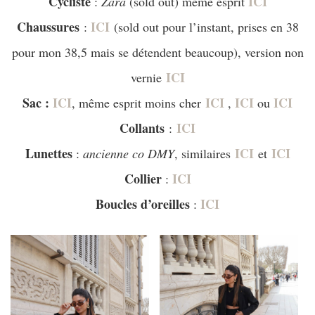
Cycliste
ICI
:
Zara
(sold out) même esprit
Chaussures
ICI
:
(sold out pour l’instant, prises en 38
pour mon 38,5 mais se détendent beaucoup), version non
ICI
vernie
Sac :
ICI
ICI
ICI
ICI
, même esprit moins cher
,
ou
Collants
ICI
:
Lunettes
ICI
ICI
:
ancienne co DMY
, similaires
et
Collier
ICI
:
Boucles d’oreilles
ICI
: