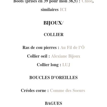
Boots (prises en 39 pour mon 38,5) :
Chloé
,
similaires
ICI
BIJOUX/
COLLIER
Ras de cou pierres :
Au Fil de l’Ô
Collier oeil :
Alexiane Bijoux
Collier long :
LUJ
BOUCLES D’OREILLES
Créoles corne :
Comme des Soeurs
BAGUES