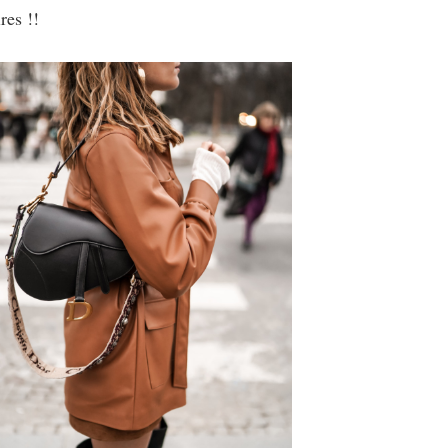
res !!