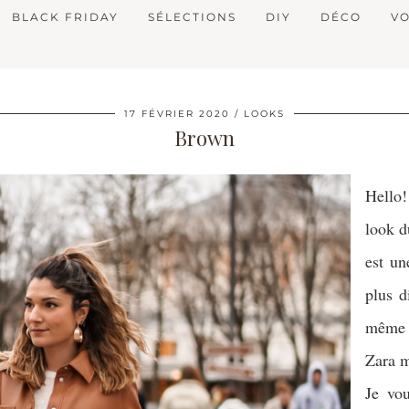
BLACK FRIDAY
SÉLECTIONS
DIY
DÉCO
V
17 FÉVRIER 2020
LOOKS
Brown
Hello!
look d
est u
plus d
même p
Zara m
Je vo