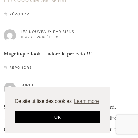
RÉPONDRE
LES NOUVEAUX PARISIENS
11 AVRIL 2016 / 12:08
Magnifique look. J’adore le perfecto !!!
RÉPONDRE
SOPHIE
12 AVRIL 2016 / 13:37
Ce site utilise des cookies
Learn more
Salut, je suis tombée sur ton blog par pure hasard.
Je cherche des blogs sympas à suivre. Et pour dire je
OK
tombe souvent sur des blogs de filles dont je n’ai pas du