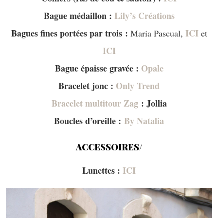
Bague médaillon :
Lily’s Créations
Bagues fines portées par trois :
ICI
Maria Pascual,
et
ICI
Bague épaisse gravée :
Opale
Bracelet jonc :
Only Trend
Bracelet multitour Zag
: Jollia
Boucles d’oreille :
By Natalia
ACCESSOIRES/
Lunettes :
ICI