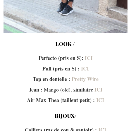
LOOK /
Perfecto (pris en S):
ICI
Pull (pris en S) :
ICI
Top en dentelle :
Pretty Wire
Jean :
similaire
ICI
Mango (old),
Air Max Thea (taillent petit) :
ICI
BIJOUX/
Colliers (ras de cou & sautoir) :
ICI