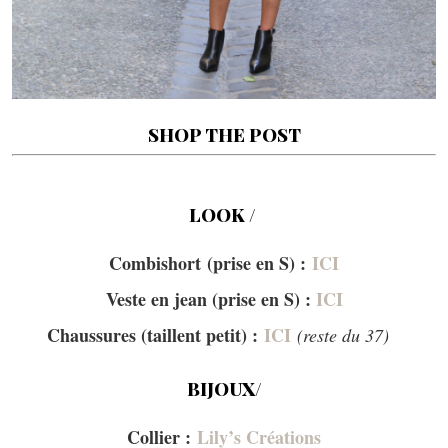
SHOP THE POST
–
LOOK /
Combishort (prise en S) :
ICI
Veste en jean (prise en S) :
ICI
Chaussures (taillent petit) :
ICI
(reste du 37)
BIJOUX/
Collier :
Lily’s Créations