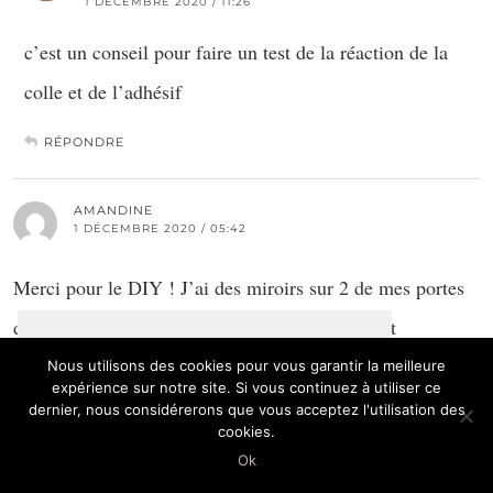
1 DÉCEMBRE 2020 / 11:26
c’est un conseil pour faire un test de la réaction de la
colle et de l’adhésif
RÉPONDRE
AMANDINE
1 DÉCEMBRE 2020 / 05:42
Merci pour le DIY ! J’ai des miroirs sur 2 de mes portes
de placard (4 en tout, mon placard à l’entrée est
Ce site utilise des cookies
Learn more
immense), je voudrais faire un style verrière sur les
Nous utilisons des cookies pour vous garantir la meilleure
expérience sur notre site. Si vous continuez à utiliser ce
miroirs, mais du coup je ne sais pas comment harmoniser
dernier, nous considérerons que vous acceptez l'utilisation des
OK
cookies.
avec les 2 autres portes (elles sont posées 1 porte neutre, 1
Ok
miroir, 1 neutre, 1 miroir). Aurais tu une idée ? Oui parce