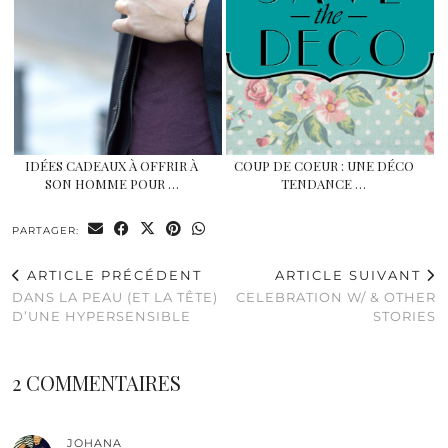
IDÉES CADEAUX À OFFRIR À
COUP DE COEUR : UNE DÉCO
SON HOMME POUR …
TENDANCE …
PARTAGER:
ARTICLE PRÉCÉDENT
ARTICLE SUIVANT
DANS LA PEAU (ET LA TÊTE)
CELEBRATION W/ & OTHER
D’UNE HYPERSENSIBLE
STORIES
2 COMMENTAIRES
JOHANA