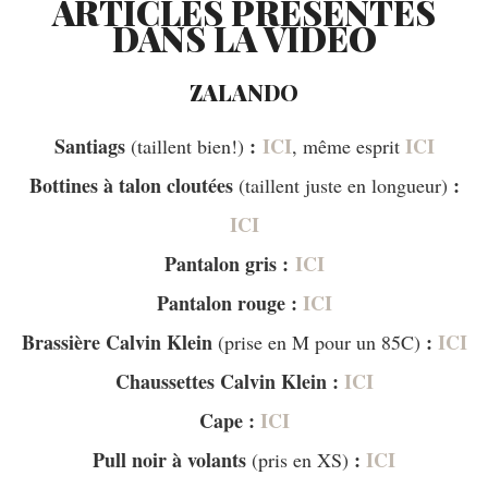
ARTICLES PRÉSENTÉS
DANS LA VIDEO
ZALANDO
Santiags
:
ICI
ICI
(taillent bien!)
, même esprit
Bottines à talon cloutées
:
(taillent juste en longueur)
ICI
Pantalon gris :
ICI
Pantalon rouge :
ICI
Brassière Calvin Klein
:
ICI
(prise en M pour un 85C)
Chaussettes Calvin Klein :
ICI
Cape :
ICI
Pull noir à volants
:
ICI
(pris en XS)