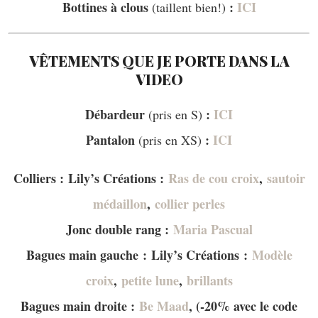
Bottines à clous
:
ICI
(taillent bien!)
VÊTEMENTS QUE JE PORTE DANS LA
VIDEO
Débardeur
:
ICI
(pris en S)
Pantalon
:
ICI
(pris en XS)
Colliers : Lily’s Créations :
Ras de cou croix
,
sautoir
médaillon
,
collier perles
Jonc double rang :
Maria Pascual
Bagues main gauche : Lily’s Créations :
Modèle
croix
,
petite lune
,
brillants
Bagues main droite :
Be Maad
, (-20% avec le code