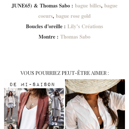
JUNE65) & Thomas Sabo :
bague billes
,
bague
coeurs
,
bague rose gold
Boucles d’oreille :
Lily’s Créations
Montre :
Thomas Sabo
VOUS POURRIEZ PEUT-ÊTRE AIMER :