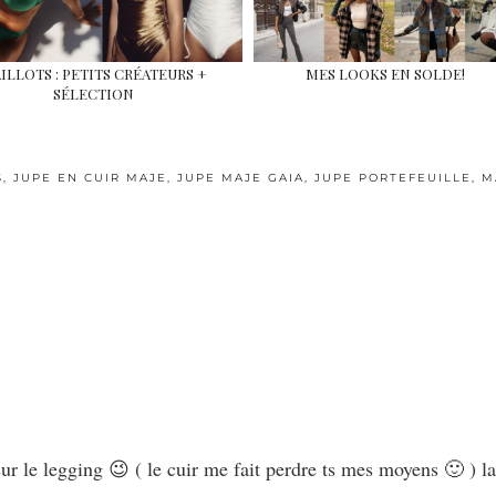
ILLOTS : PETITS CRÉATEURS +
MES LOOKS EN SOLDE!
SÉLECTION
S
,
JUPE EN CUIR MAJE
,
JUPE MAJE GAIA
,
JUPE PORTEFEUILLE
,
M
r le legging 😉 ( le cuir me fait perdre ts mes moyens 🙂 ) la