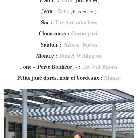
Jean :
Zara
(Pris en 34)
Sac :
The Archiduchess
Chaussures :
Cosmoparis
Sautoir :
Azucar Bijoux
Montre :
Daniel Wellington
Jonc « Porte Bonheur » :
Ley Nat Bijoux
Petits jonc dorés, noir et bordeaux :
Mango