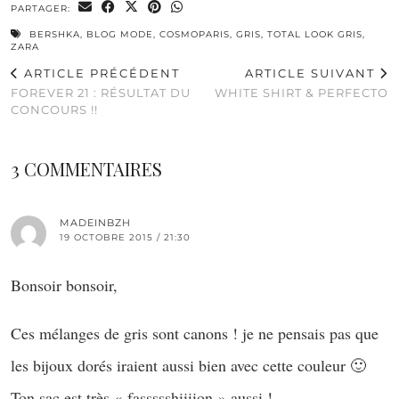
PARTAGER:
BERSHKA
,
BLOG MODE
,
COSMOPARIS
,
GRIS
,
TOTAL LOOK GRIS
,
ZARA
ARTICLE PRÉCÉDENT
ARTICLE SUIVANT
FOREVER 21 : RÉSULTAT DU
WHITE SHIRT & PERFECTO
CONCOURS !!
3 COMMENTAIRES
MADEINBZH
19 OCTOBRE 2015 / 21:30
Bonsoir bonsoir,
Ces mélanges de gris sont canons ! je ne pensais pas que
les bijoux dorés iraient aussi bien avec cette couleur 🙂
Ton sac est très « fassssshiiiion » aussi !