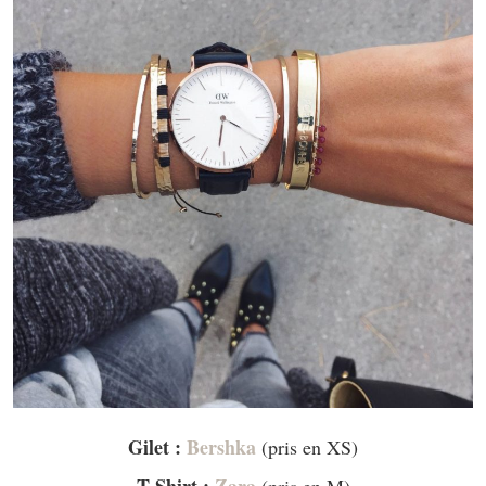
Gilet :
Bershka
(pris en XS)
T-Shirt :
Zara
(pris en M)