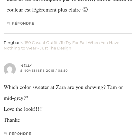
couleur est légèrement plus claire 🙂
RÉPONDRE
Pingback:
150 Casual Outfits To Try For Fall When You Have
Nothing to Wear - Just The Design
NELLY
5 NOVEMBRE 2015 / 05:50
Which color sweater at Zara are you showing? Tam or
mid-grey??
Love the look!!!!!
Thanke
RÉPONDRE