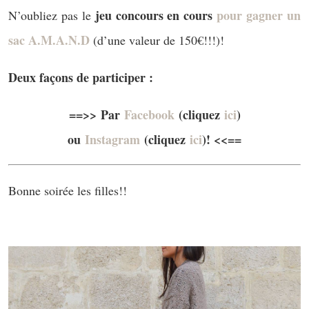
jeu concours en cours
pour gagner un
N’oubliez pas le
sac A.M.A.N.D
(d’une valeur de 150€!!!)!
Deux façons de participer :
==>>
Par
Facebook
(cliquez
ici
)
ou
Instagram
(cliquez
ici
)! <<==
Bonne soirée les filles!!