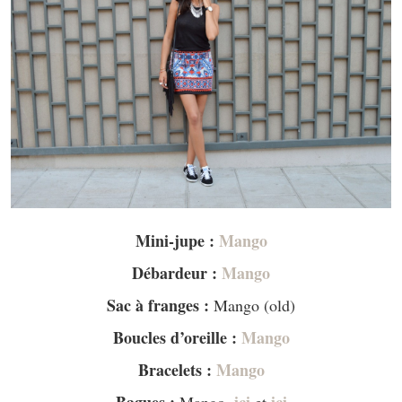
Mini-jupe :
Mango
Débardeur :
Mango
Sac à franges :
Mango (old)
Boucles d’oreille :
Mango
Bracelets :
Mango
Bagues :
ici
ici
Mango,
et