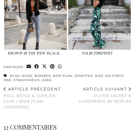
BROWN IS THE NEW BLACK
PALM JUMPSUIT
PARTAGER:
BLOG MODE
,
BOMBER
,
BON PLAN
,
JENNYFER
,
NIKE AIR FORCE
ONE
,
STRADIVARIUS
,
ZARA
ARTICLE PRÉCÉDENT
ARTICLE SUIVANT
PULL BEIGE & JUPE EN
SILVER JACKET &
CUIR + BON PLAN
HYPERFREE BY REPLAY
CONVERSE!
12 COMMENTAIRES