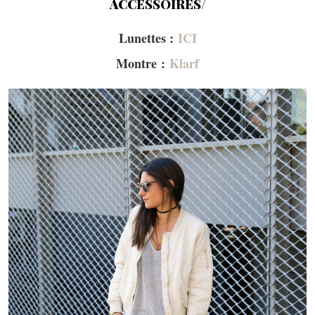
ACCESSOIRES/
Lunettes :
ICI
Montre :
Klarf