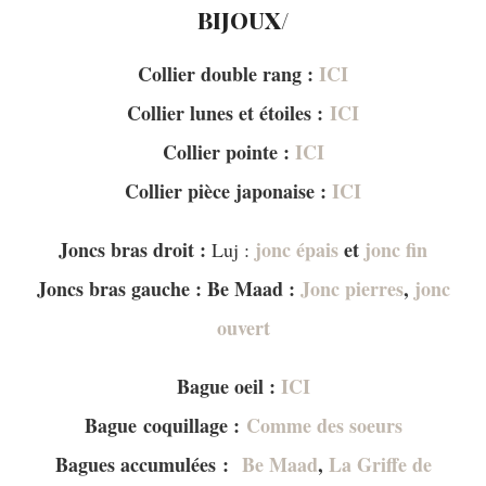
BIJOUX/
Collier double rang :
ICI
Collier lunes et étoiles :
ICI
Collier pointe :
ICI
Collier pièce japonaise :
ICI
Joncs bras droit :
jonc épais
et
jonc fin
Luj :
Joncs bras gauche : Be Maad :
Jonc pierres
,
jonc
ouvert
Bague oeil :
ICI
Bague coquillage :
Comme des soeurs
Bagues accumulées :
Be Maad
,
La Griffe de