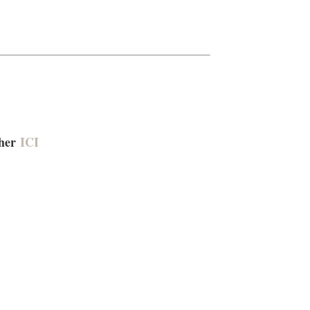
cher
ICI