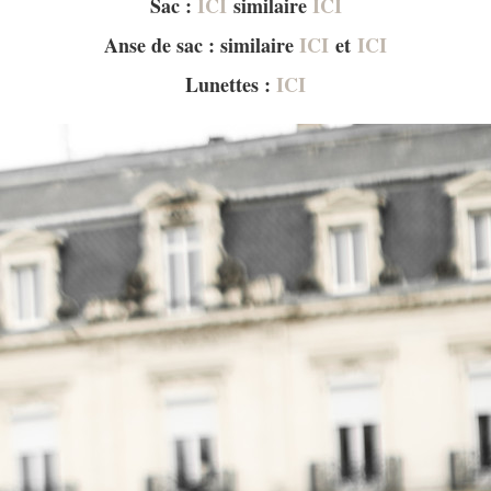
Sac :
ICI
similaire
ICI
Anse de sac : similaire
ICI
et
ICI
Lunettes :
ICI