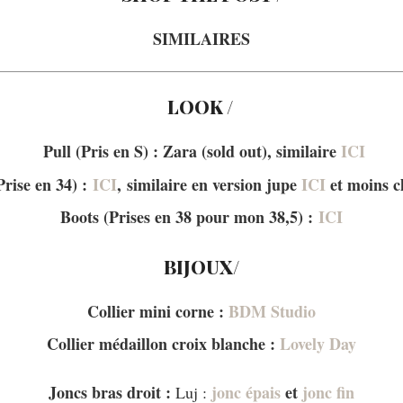
SIMILAIRES
LOOK /
Pull (Pris en S) : Zara (sold out), similaire
ICI
rise en 34) :
ICI
, similaire en version jupe
ICI
et moins 
Boots (Prises en 38 pour mon 38,5) :
ICI
BIJOUX/
Collier mini corne :
BDM Studio
Collier médaillon croix blanche :
Lovely Day
Joncs bras droit :
jonc épais
et
jonc fin
Luj :