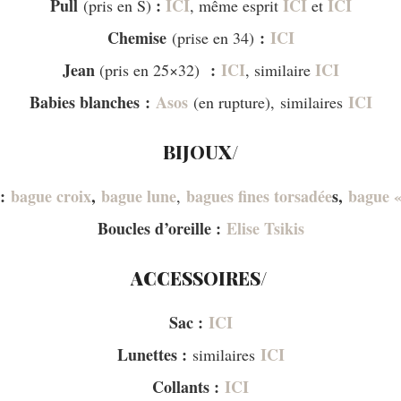
Pull
:
ICI
ICI
ICI
(pris en S)
, même esprit
et
Chemise
:
ICI
(prise en 34)
Jean
:
ICI
ICI
(pris en 25×32)
, similaire
Babies blanches :
Asos
ICI
(en rupture), similaires
BIJOUX/
:
bague croix
,
bague lune
bagues fines torsadée
s,
bague 
,
Boucles d’oreille :
Elise Tsikis
ACCESSOIRES/
Sac :
ICI
Lunettes :
ICI
similaires
Collants :
ICI