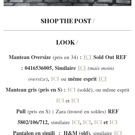
SHOP THE POST /
LOOK /
Manteau Oversize
:
ICI
Sold Out REF
(pris en 34)
: 0416536005, Similaire
ICI
(mais moins
,
ICI
même esprit
ICI
oversize)
ou
Manteau gris (pris en S) :
ICI
(soldé), ou même esprit
ICI
ICI
et
Pull
:
REF
(pris en S)
Zara (trouvé en soldes)
5802/106/712,
ICI
,
ICI
,
ICI
et
ICI
similaire
Pantalon en simili
: H&M (old),
ICI
similaire