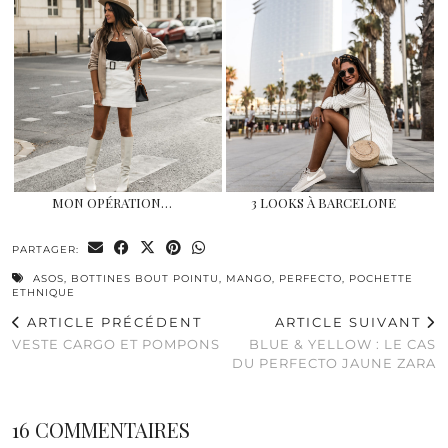
MON OPÉRATION…
3 LOOKS À BARCELONE
PARTAGER:
ASOS
,
BOTTINES BOUT POINTU
,
MANGO
,
PERFECTO
,
POCHETTE
ETHNIQUE
ARTICLE PRÉCÉDENT
ARTICLE SUIVANT
VESTE CARGO ET POMPONS
BLUE & YELLOW : LE CAS
DU PERFECTO JAUNE ZARA
16 COMMENTAIRES