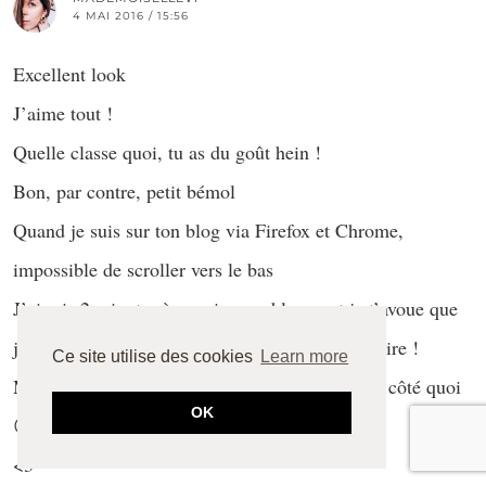
4 MAI 2016 / 15:56
Excellent look
J’aime tout !
Quelle classe quoi, tu as du goût hein !
Bon, par contre, petit bémol
Quand je suis sur ton blog via Firefox et Chrome,
impossible de scroller vers le bas
J’ai mis 2 minutes à y arriver ça bloque et je t’avoue que
j’ai failli abandonner pour laisser un commentaire !
Ce site utilise des cookies
Learn more
Mais bon c’est juste pour que tu vérifies de ton côté quoi
OK
😉
<3