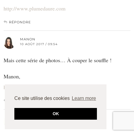
http://www.plumedaure.com
RÉPONDRE
MANON
10 AOÛT 2017 / 09:54
Mais cette série de photos… À couper le souffle !
Manon,
http://www.chouquettes-mascara.com
Ce site utilise des cookies
Learn more
RÉPONDRE
OK
LAMODEDEMELISSA
10 AOÛT 2017 / 22:23