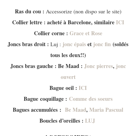
Ras du cou :
Accessorize (non dispo sur le site)
Collier lettre : acheté à Barcelone, similaire
ICI
Collier corne :
Grace et Rose
Joncs bras droit :
jonc épais
et
jonc fin
(soldés
Luj :
tous les deux!!)
Joncs bras gauche : Be Maad :
Jonc pierres
,
jonc
ouvert
Bague oeil :
ICI
Bague coquillage :
Comme des soeurs
Bagues accumulées :
Be Maad
,
Maria Pascual
Boucles d’oreilles :
LUJ