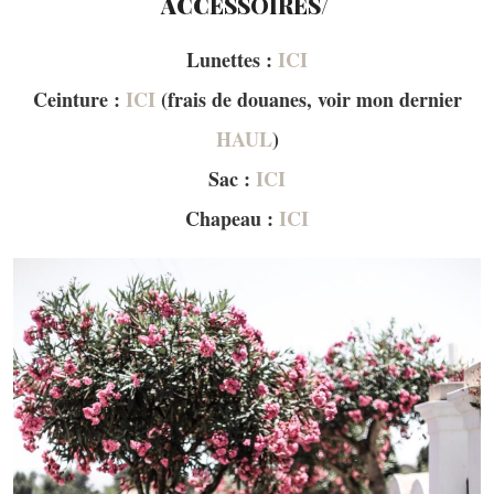
ACCESSOIRES/
Lunettes :
ICI
Ceinture :
ICI
(frais de douanes, voir mon dernier
HAUL
)
Sac
:
ICI
Chapeau :
ICI