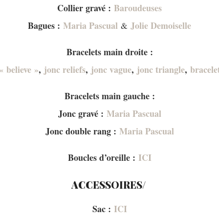
Collier gravé :
Baroudeuses
Bagues :
Maria Pascual
Jolie Demoiselle
&
Bracelets main droite :
« believe »
,
jonc reliefs
,
jonc vague
,
jonc triangle
,
bracele
Bracelets main gauche :
Jonc gravé :
Maria Pascual
Jonc double rang :
Maria Pascual
Boucles d’oreille :
ICI
ACCESSOIRES/
Sac :
ICI