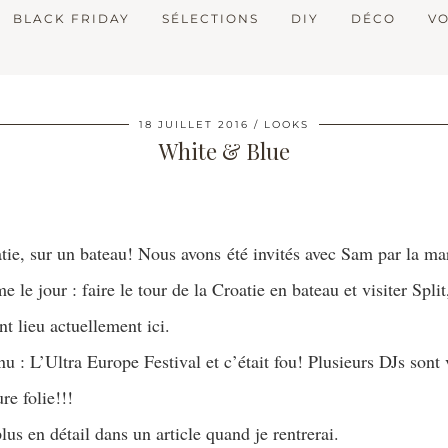
BLACK FRIDAY
SÉLECTIONS
DIY
DÉCO
V
18 JUILLET 2016
LOOKS
White & Blue
oatie, sur un bateau! Nous avons été invités avec Sam par la m
e jour : faire le tour de la Croatie en bateau et visiter Split,
nt lieu actuellement ici.
nu : L’Ultra Europe Festival et c’était fou! Plusieurs DJs son
re folie!!!
lus en détail dans un article quand je rentrerai.