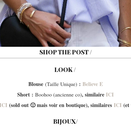
SHOP THE POST /
LOOK /
Blouse
:
Believe E
(Taille Unique)
Short :
, similaire
ICI
Boohoo (ancienne co)
ICI
(sold out 🙁 mais voir en boutique)
, similaires
ICI
(et 
BIJOUX/