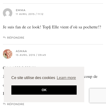
EMMA
11 AVRIL 2015 / 11:12
Je suis fan de ce look! Top§ Elle vient d’où sa pochette!?
RÉPONDRE
ASMAA
15 AVRIL 2015 / 09:49
CAAANOOON !!!
Je découvre ton blog et j’adore tes look ! Gros coup de
Ce site utilise des cookies
Learn more
coeur pour ta pochette, d’où vient-elle ?
OK
Des bisous
RÉPONDRE