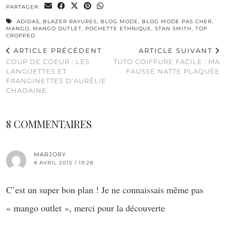
PARTAGER:
ADIDAS
,
BLAZER RAYURES
,
BLOG MODE
,
BLOG MODE PAS CHER
,
MANGO
,
MANGO OUTLET
,
POCHETTE ETHNIQUE
,
STAN SMITH
,
TOP
CROPPED
ARTICLE PRÉCÉDENT
ARTICLE SUIVANT
COUP DE COEUR : LES
TUTO COIFFURE FACILE : MA
LANGUETTES ET
FAUSSE NATTE PLAQUÉE
FRANGINETTES D’AURÉLIE
CHADAINE
8 COMMENTAIRES
MARJORY
8 AVRIL 2015 / 19:28
C’est un super bon plan ! Je ne connaissais même pas
« mango outlet », merci pour la découverte