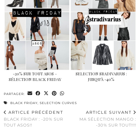
-20% SUR TOUT ASOS –
SELECTION SRADIVARIUS :
SÉLECTION BLACK FRIDAY
JUSQU’À -40%
PARTAGER:
BLACK FRIDAY
,
SELECTION CURVES
ARTICLE PRÉCÉDENT
ARTICLE SUIVANT
BLACK FRIDAY : -20% SUR
MA SÉLECTION MANGO :
TOUT ASOS!!
-30% SUR TOUT!!!!