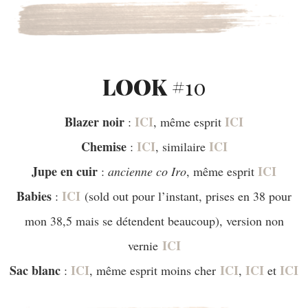
LOOK #
10
Blazer noir
ICI
ICI
:
, même esprit
Chemise
ICI
ICI
:
, similaire
Jupe en cuir
ICI
:
ancienne co Iro
, même esprit
Babies
ICI
:
(sold out pour l’instant, prises en 38 pour
mon 38,5 mais se détendent beaucoup), version non
ICI
vernie
Sac blanc
ICI
ICI
ICI
ICI
:
, même esprit moins cher
,
et