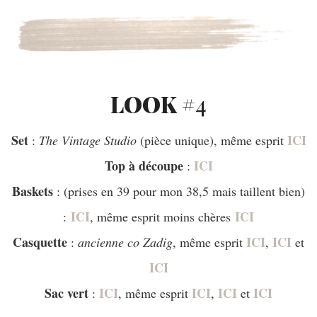
LOOK #
4
Set
ICI
:
The Vintage Studio
(pièce unique), même esprit
Top à découpe
ICI
:
Baskets
: (prises en 39 pour mon 38,5 mais taillent bien)
ICI
ICI
:
, même esprit moins chères
Casquette
ICI
ICI
:
ancienne co Zadig
, même esprit
,
et
ICI
Sac vert
ICI
ICI
ICI
ICI
:
, même esprit
,
et