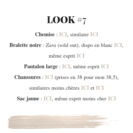
LOOK #
7
Chemise
ICI
ICI
:
, similaire
Bralette noire
ICI
:
Zara
(sold out), dispo en blanc
,
ICI
même esprit
Pantalon large
ICI
ICI
:
, même esprit
Chaussures
ICI
:
(prises en 38 pour mon 38,5),
ICI
ICI
similaires moins chères
et
Sac jaune
ICI
ICI
:
, même esprit moins cher