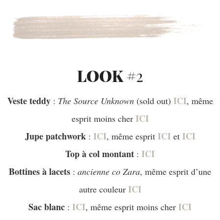
LOOK #
2
Veste teddy
ICI
:
The Source Unknown
(sold out)
, même
ICI
esprit moins cher
Jupe patchwork
ICI
ICI
ICI
:
, même esprit
et
Top à col montant
ICI
:
Bottines à lacets
:
ancienne co Zara
, même esprit d’une
ICI
autre couleur
Sac blanc
ICI
ICI
:
, même esprit moins cher