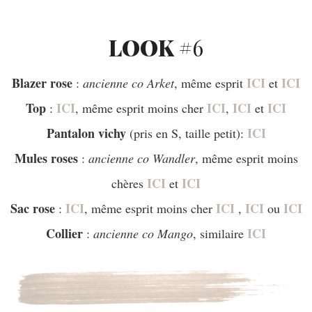
LOOK #
6
Blazer rose
ICI
ICI
:
ancienne co Arket
, même esprit
et
Top
ICI
ICI
ICI
ICI
:
, même esprit moins cher
,
et
Pantalon
vichy
ICI
(pris en S, taille petit):
Mules roses
:
ancienne co Wandler
, même esprit moins
ICI
ICI
chères
et
Sac
rose
ICI
ICI
ICI
ICI
:
, même esprit moins cher
,
ou
Collier
ICI
:
ancienne co Mango
, similaire