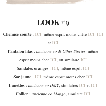
LOOK #
9
Chemise courte
ICI
ICI
ICI
:
, même esprit moins chère
,
ICI
et
Pantalon lilas
:
ancienne co & Other Stories
, même
ICI
ICI
esprit moins cher
, ou similaire
Sandales oranges
ICI
ICI
:
, même esprit
Sac jaune
ICI
ICI
:
, même esprit moins cher
Lunettes
ICI
ICI
:
ancienne co DMY
, similaires
et
Collier
ICI
:
ancienne co Mango
, similaire