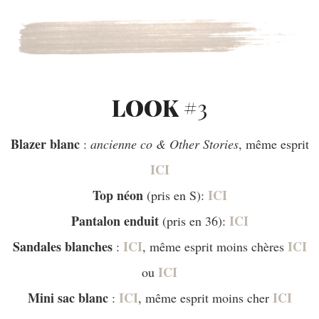
LOOK #
3
Blazer blanc
:
ancienne co & Other Stories
, même esprit
ICI
Top néon
ICI
(pris en S):
Pantalon enduit
ICI
(pris en 36):
Sandales blanches
ICI
ICI
:
, même esprit moins chères
ICI
ou
Mini sac blanc
ICI
ICI
:
, même esprit moins cher