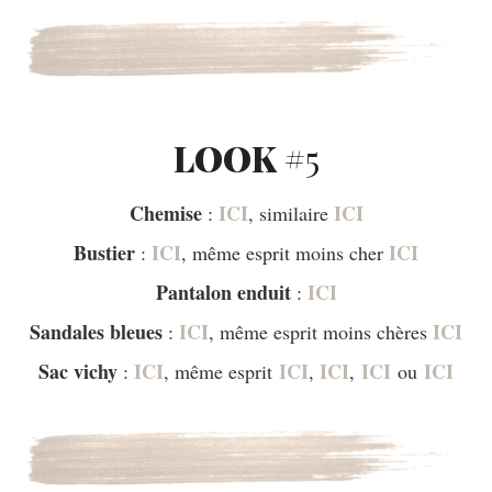
LOOK #
5
Chemise
ICI
ICI
:
, similaire
Bustier
ICI
ICI
:
, même esprit moins cher
Pantalon enduit
ICI
:
Sandales bleues
ICI
ICI
:
, même esprit moins chères
Sac vichy
ICI
ICI
ICI
ICI
ICI
:
, même esprit
,
,
ou