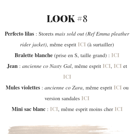
LOOK #
8
Perfecto lilas
: Storets
mais sold out (Ref Emma pleather
ICI
rider jacket)
, même esprit
(à surtailler)
Bralette blanche
ICI
(prise en S, taille grand) :
Jean
ICI
ICI
:
ancienne co Nasty Gal
, même esprit
,
et
ICI
Mules violettes
ICI
:
ancienne co Zara
, même esprit
ou
ICI
version sandales
Mini sac blanc
ICI
ICI
:
, même esprit moins cher