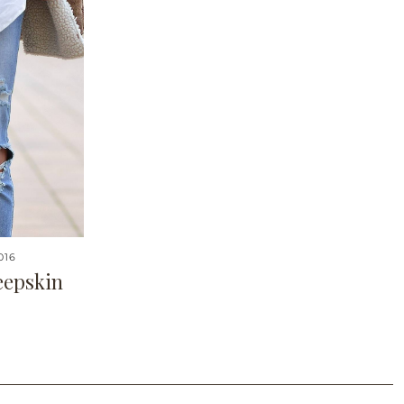
016
eepskin