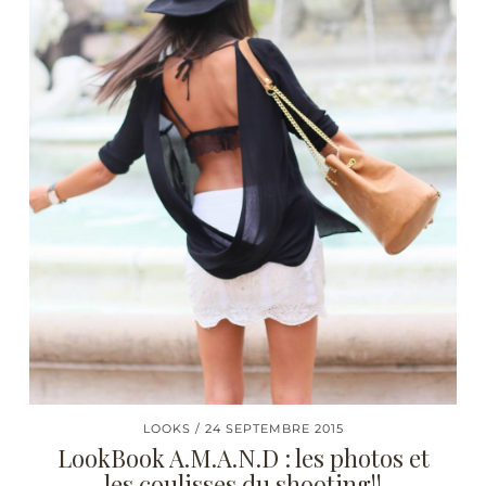
LOOKS
24 SEPTEMBRE 2015
LookBook A.M.A.N.D : les photos et
les coulisses du shooting!!