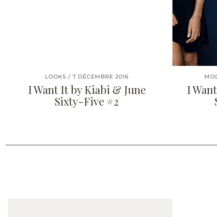
LOOKS
7 DÉCEMBRE 2016
MO
I Want It by Kiabi & June
I Want
Sixty-Five #2