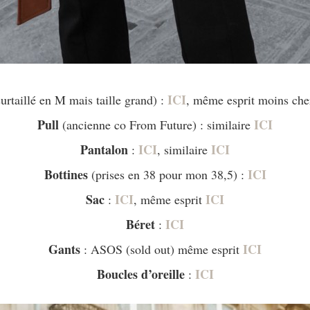
ICI
surtaillé en M mais taille grand) :
, même esprit moins ch
Pull
ICI
(ancienne co From Future) : similaire
Pantalon
ICI
ICI
:
, similaire
Bottines
ICI
(prises en 38 pour mon 38,5) :
Sac
ICI
ICI
:
, même esprit
Béret
ICI
:
Gants
ICI
: ASOS (sold out) même esprit
Boucles d’oreille
ICI
: