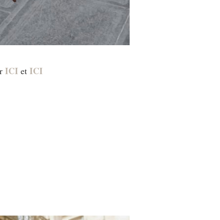
ICI
ICI
er
et